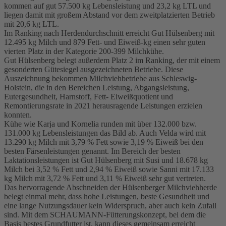
kommen auf gut 57.500 kg Lebensleistung und 23,2 kg LTL und
liegen damit mit großem Abstand vor dem zweitplatzierten Betrieb
mit 20,6 kg LTL.
Im Ranking nach Herdendurchschnitt erreicht Gut Hülsenberg mit
12.495 kg Milch und 879 Fett- und Eiweiß-kg einen sehr guten
vierten Platz in der Kategorie 200-399 Milchkühe.
Gut Hülsenberg belegt außerdem Platz 2 im Ranking, der mit einem
gesonderten Gütesiegel ausgezeichneten Betriebe. Diese
Auszeichnung bekommen Milchviehbetriebe aus Schleswig-
Holstein, die in den Bereichen Leistung, Abgangsleistung,
Eutergesundheit, Harnstoff, Fett- Eiweißquotient und
Remontierungsrate in 2021 herausragende Leistungen erzielen
konnten.
Kühe wie Karja und Kornelia runden mit über 132.000 bzw.
131.000 kg Lebensleistungen das Bild ab. Auch Velda wird mit
13.290 kg Milch mit 3,79 % Fett sowie 3,19 % Eiweiß bei den
besten Färsenleistungen genannt. Im Bereich der besten
Laktationsleistungen ist Gut Hülsenberg mit Susi und 18.678 kg
Milch bei 3,52 % Fett und 2,94 % Eiweiß sowie Sanni mit 17.133
kg Milch mit 3,72 % Fett und 3,11 % Eiweiß sehr gut vertreten.
Das hervorragende Abschneiden der Hülsenberger Milchviehherde
belegt einmal mehr, dass hohe Leistungen, beste Gesundheit und
eine lange Nutzungsdauer kein Widerspruch, aber auch kein Zufall
sind. Mit dem SCHAUMANN-Fütterungskonzept, bei dem die
Basis bestes Grundfutter ist, kann dieses gemeinsam erreicht