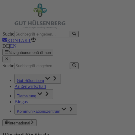
Suche
KONTAKT
DE
|
EN
Navigationsmenü öffnen
Suche
Gut Hülsenberg
Außenwirtschaft
Tierhaltung
Biogas
Kommunikationszentrum
International
Wir sind für Sie da