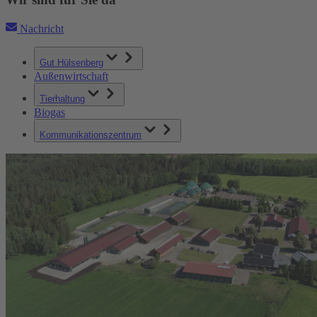
Nachricht
Gut Hülsenberg
Außenwirtschaft
Tierhaltung
Biogas
Kommunikationszentrum