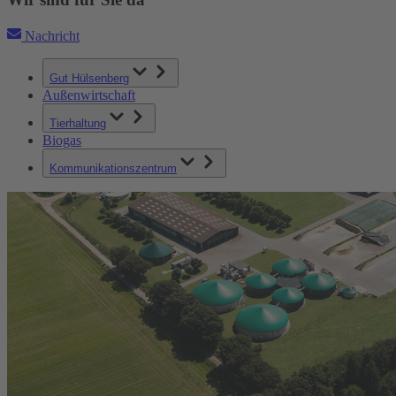
Nachricht
Gut Hülsenberg
Außenwirtschaft
Tierhaltung
Biogas
Kommunikationszentrum