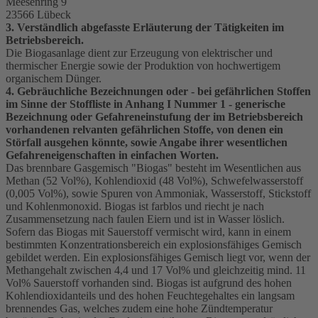
Meesenring 9
23566 Lübeck
3. Verständlich abgefasste Erläuterung der Tätigkeiten im
Betriebsbereich.
Die Biogasanlage dient zur Erzeugung von elektrischer und
thermischer Energie sowie der Produktion von hochwertigem
organischem Dünger.
4. Gebräuchliche Bezeichnungen oder - bei gefährlichen Stoffen
im Sinne der Stoffliste in Anhang I Nummer 1 - generische
Bezeichnung oder Gefahreneinstufung der im Betriebsbereich
vorhandenen relvanten gefährlichen Stoffe, von denen ein
Störfall ausgehen könnte, sowie Angabe ihrer wesentlichen
Gefahreneigenschaften in einfachen Worten.
Das brennbare Gasgemisch "Biogas" besteht im Wesentlichen aus
Methan (52 Vol%), Kohlendioxid (48 Vol%), Schwefelwasserstoff
(0,005 Vol%), sowie Spuren von Ammoniak, Wasserstoff, Stickstoff
und Kohlenmonoxid. Biogas ist farblos und riecht je nach
Zusammensetzung nach faulen Eiern und ist in Wasser löslich.
Sofern das Biogas mit Sauerstoff vermischt wird, kann in einem
bestimmten Konzentrationsbereich ein explosionsfähiges Gemisch
gebildet werden. Ein explosionsfähiges Gemisch liegt vor, wenn der
Methangehalt zwischen 4,4 und 17 Vol% und gleichzeitig mind. 11
Vol% Sauerstoff vorhanden sind. Biogas ist aufgrund des hohen
Kohlendioxidanteils und des hohen Feuchtegehaltes ein langsam
brennendes Gas, welches zudem eine hohe Zündtemperatur