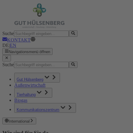
Suche
KONTAKT
DE
|
EN
Navigationsmenü öffnen
Suche
Gut Hülsenberg
Außenwirtschaft
Tierhaltung
Biogas
Kommunikationszentrum
International
Wir sind für Sie da