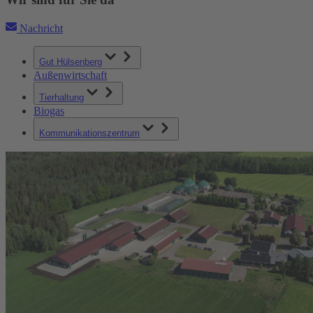
Nachricht
Gut Hülsenberg
Außenwirtschaft
Tierhaltung
Biogas
Kommunikationszentrum