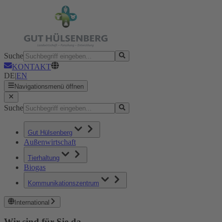
Suche
KONTAKT
DE
|
EN
Navigationsmenü öffnen
Suche
Gut Hülsenberg
Außenwirtschaft
Tierhaltung
Biogas
Kommunikationszentrum
International
Wir sind für Sie da