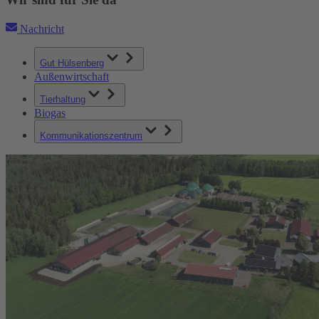
Nachricht
Gut Hülsenberg
Außenwirtschaft
Tierhaltung
Biogas
Kommunikationszentrum