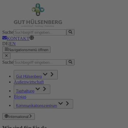
Suche
KONTAKT
DE
|
EN
Navigationsmenü öffnen
Suche
Gut Hülsenberg
Außenwirtschaft
Tierhaltung
Biogas
Kommunikationszentrum
International
Wir sind für Sie da