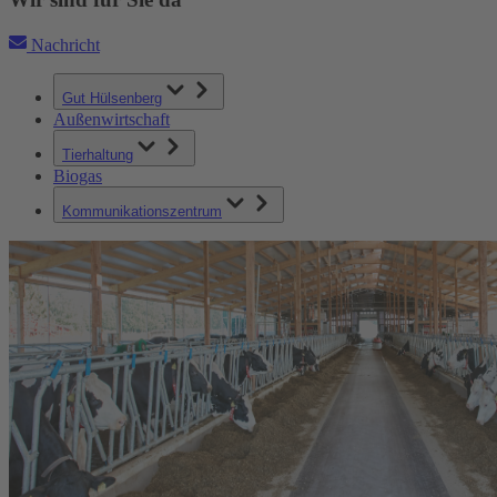
Nachricht
Gut Hülsenberg
Außenwirtschaft
Tierhaltung
Biogas
Kommunikationszentrum