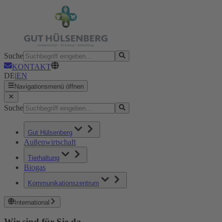
Suche
KONTAKT
DE
|
EN
Navigationsmenü öffnen
Suche
Gut Hülsenberg
Außenwirtschaft
Tierhaltung
Biogas
Kommunikationszentrum
International
Wir sind für Sie da