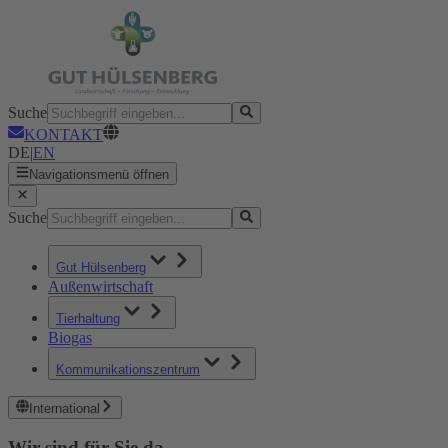
Suche
KONTAKT
DE
|
EN
Navigationsmenü öffnen
Suche
Gut Hülsenberg
Außenwirtschaft
Tierhaltung
Biogas
Kommunikationszentrum
International
Wir sind für Sie da