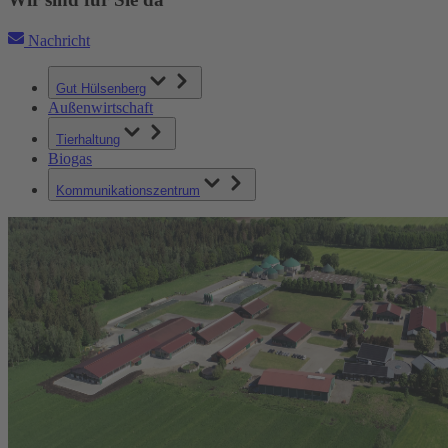
Nachricht
Gut Hülsenberg
Außenwirtschaft
Tierhaltung
Biogas
Kommunikationszentrum