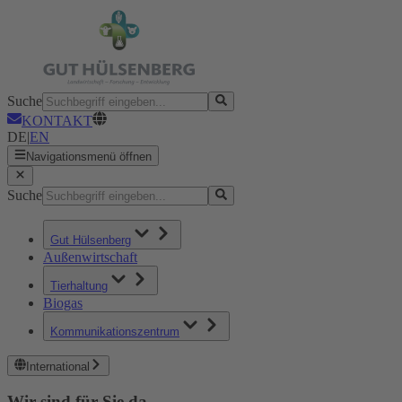
Suche
KONTAKT
DE
|
EN
Navigationsmenü öffnen
Suche
Gut Hülsenberg
Außenwirtschaft
Tierhaltung
Biogas
Kommunikationszentrum
International
Wir sind für Sie da